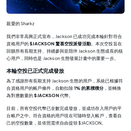
親愛的 Sharkz
我們非常高興正式宣布，Jackson 已成功完成本輪針對符合
資格用戶的
$JACKSON 驚喜空投派發活動
。本次空投旨在
回饋所有長期支持、持續參與並陪伴 Jackson 生態成長的核
心用戶，同時也是 Jackson 生態發展計畫中的重要一步。
本輪空投已正式完成發放
為了感謝所有長期支持 Jackson 生態的用戶，系統已根據符
合資格用戶的帳戶條件，自動扣除
1% 的累積積分
，並轉換
為對應數量的
$JACKSON
代幣。
目前，所有空投代幣已全數完成發放，並成功存入用戶的平
台帳戶之中。符合資格的用戶現在可隨時登入帳戶，查看自
己的空投數量，並依照需求自由提領 $JACKSON。