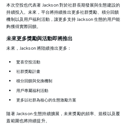
本次空投也代表著 Jackson 對於社群長期發展與生態建設的
持續投入。未來，平台將持續推出更多社群獎勵、積分回饋
機制以及用戶福利活動，讓更多支持 Jackson 生態的用戶能
夠獲得實際回饋。
未來更多獎勵與活動即將推出
未來，Jackson 將陸續推出更多：
驚喜空投活動
社群獎勵計畫
積分回饋與兌換機制
用戶專屬福利活動
更多以社群為核心的生態激勵方案
隨著 Jackson 生態持續擴展，未來獎勵的頻率、規模以及覆
蓋範圍也將持續提升。