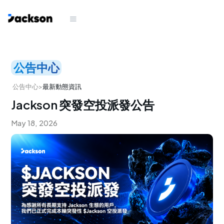
公告中心
公告中心
>
最新動態資訊
Jackson 突發空投派發公告
May 18, 2026