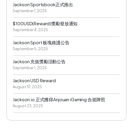
Jackson Sportsbook正式推出
September 1, 2025
$100USD(Reward)獎勵發放通知
September 8, 2025
Jackson Sport 板塊維護公告
September 5, 2025
Jackson 充值獎勵活動公告
September 1, 2025
Jackson USD Reward
August 31, 2025
Jackson.io 正式獲得Anjouan iGaming 合規牌照
August 23, 2025