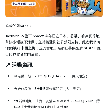
親愛的 Sharkz：
Jackson.io 旗下 Sharkz 今年已在日本、香港、菲律賓等地
舉辦多場線下活動，並持續受到社群熱烈支持。此次我們將
活動帶到
中國上海
，並與當地知名網紅薯條品牌
SH4KE
推
出跨界聯名快閃活動。
📍 活動資訊
📅 活動日期：2025 年 12 月 14–15 日（兩天限定）
🍟 合作品牌：SH4KE 薯條專門店（大世界店）
🗺️ 活動地址：上海市黃浦區 寧海東路 294-1 號 SH4KE (導
航至【大世界地鐵站 1 號口】正對面）